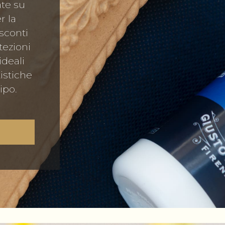
ate su
r la
sconti
tezioni
ideali
tistiche
ipo.