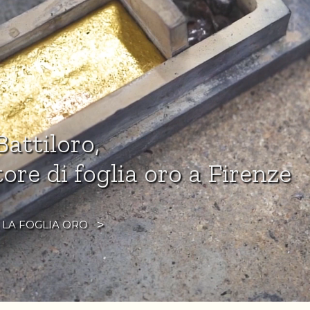
attiloro,
ore di foglia oro a Firenze
 LA FOGLIA ORO