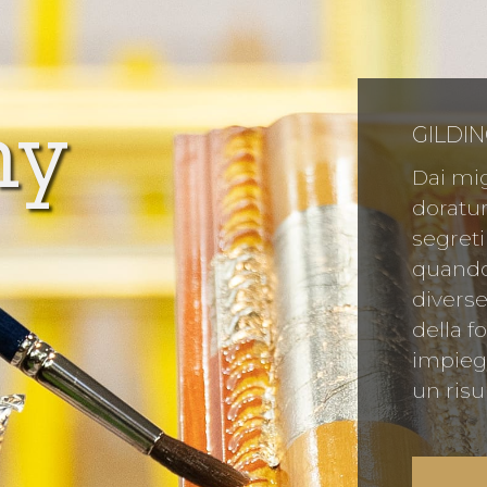
my
GILDI
Dai mig
doratur
segreti
quando 
diverse
della f
impieg
un risu