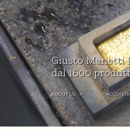
Giusto Manetti B
dal 1600 produtt
ABOUT US
ACQUISTA