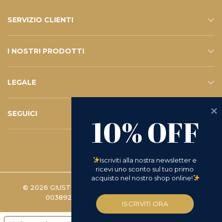
SERVIZIO CLIENTI
CONTATTI
SERVIZIO E-SHOP
FAQ – LE VOSTRE DOMANDE
ISCRIVITI ALLA NEWSLETTER
I NOSTRI PRODOTTI
ESHOP
CATALOGO
LEGALE
PRIVACY POLICY
WHISTLEBLOWING
COOKIE POLICY
TERMINI E CONDIZIONI
D.LGS 231/2001
RICHIESTA DI RESO
SEGUICI
10% OFF
INSTAGRAM
FACEBOOK
LINKEDIN
YOUTUBE
Iscriviti alla nostra newsletter e 
ricevi uno sconto sul tuo primo 
acquisto nel nostro shop online!
© 2026 GIUSTO MANETTI BATTILORO S.P.A. | P.IVA
00389280488 -
PREFERENZE COOKIE
ISCRIVITI ORA