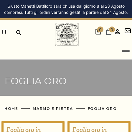
Giusto Manetti Battiloro sarà chiusa dal giorno 8 al 23 Agosto
compresi. Tutti gli ordini verranno gestiti a partire dal 24 Agosto.
0
0
IT
FOGLIA ORO
HOME
MARMO E PIETRA
FOGLIA ORO
Foglia oro in
Foglia oro in