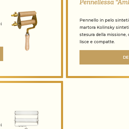
Pennellessa "Am
Pennello in pelo sinteti
i
martora Kolinsky sinte
stesura della missione, 
lisce e compatte.
DE
i