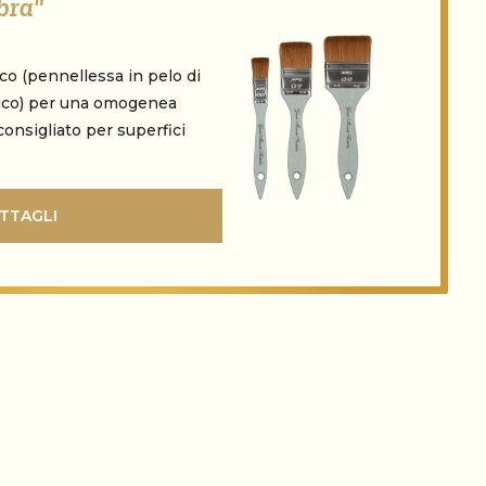
bra"
co (pennellessa in pelo di
tico) per una omogenea
consigliato per superfici
TTAGLI