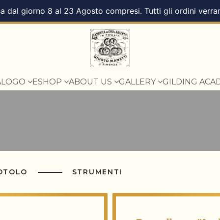
a dal giorno 8 al 23 Agosto compresi. Tutti gli ordini verra
ALOGO
ESHOP
ABOUT US
GALLERY
GILDING ACA
ROTOLO
STRUMENTI