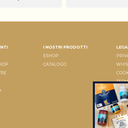
ENTI
I NOSTRI PRODOTTI
LEGA
ESHOP
PRIV
SHOP
CATALOGO
WHI
TRE
COOK
TERM
A
D.LGS
RICH