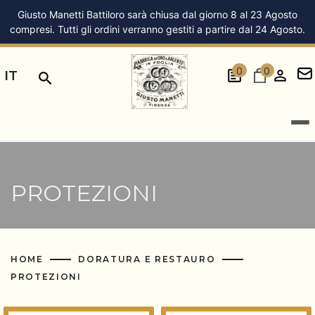
Giusto Manetti Battiloro sarà chiusa dal giorno 8 al 23 Agosto
compresi. Tutti gli ordini verranno gestiti a partire dal 24 Agosto.
0
0
IT
PROTEZIONI
HOME
DORATURA E RESTAURO
PROTEZIONI