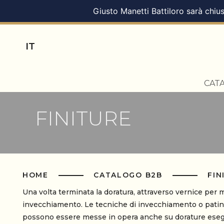
Giusto Manetti Battiloro sarà chius
IT
CAT
FINITURE
HOME
CATALOGO B2B
FIN
Una volta terminata la doratura, attraverso vernice per me
invecchiamento. Le tecniche di invecchiamento o patinat
possono essere messe in opera anche su dorature esegu