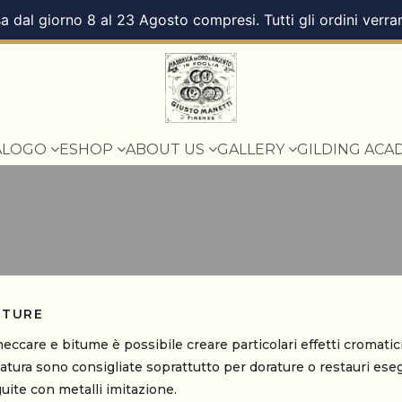
a dal giorno 8 al 23 Agosto compresi. Tutti gli ordini verra
ALOGO
ESHOP
ABOUT US
GALLERY
GILDING ACA
ITURE
ccare e bitume è possibile creare particolari effetti cromatici 
ura sono consigliate soprattutto per dorature o restauri eseg
ite con metalli imitazione.