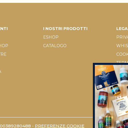
ENTI
I NOSTRI PRODOTTI
LEGA
ESHOP
PRIV
SHOP
CATALOGO
WHI
TRE
COOK
TERM
A
D.LGS
RICH
 00389280488 -
PREFERENZE COOKIE