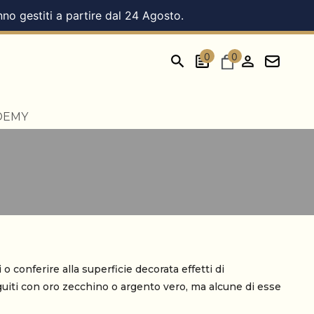
nno gestiti a partire dal 24 Agosto.
0
0
DEMY
o conferire alla superficie decorata effetti di
uiti con oro zecchino o argento vero, ma alcune di esse