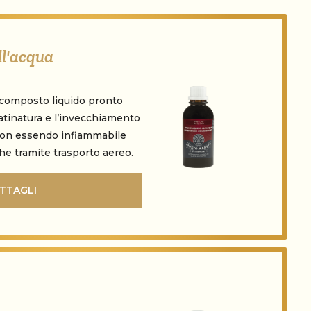
ll'acqua
n composto liquido pronto
 patinatura e l’invecchiamento
 Non essendo infiammabile
e tramite trasporto aereo.
TTAGLI