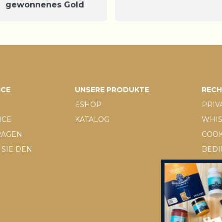
gewonnenes Gold
ICE
UNSERE PRODUKTE
RECH
ESHOP
PRIV
ICE
KATALOG
WHI
FRAGEN
COOK
SIE DEN
BED
KOND
D.LGS
RÜC