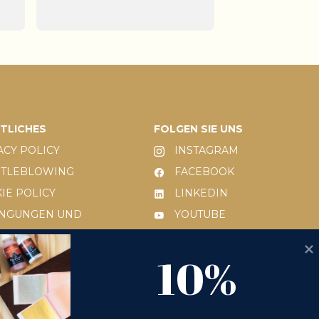
TLICHES
FOLGEN SIE UNS
ACY POLICY
INSTAGRAM
STLEBLOWING
FACEBOOK
IE POLICY
LINKEDIN
INGUNGEN UND
YOUTUBE
ITIONEN
10%
 231/2001
10% OFF
KSENDEANFRAGE