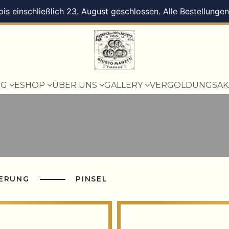
 bis einschließlich 23. August geschlossen. Alle Bestellung
OG
ESHOP
ÜBER UNS
GALLERY
VERGOLDUNGSAK
IERUNG
PINSEL