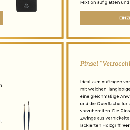
Mixtion auf glatten un
EINZ
Pinsel “Verrocch
Ideal zum Auftragen von
m
mit weichen, langlebig
eine gleichmäßige Anw
und die Oberfläche für 
vorzubereiten. Die Pins
Zwinge aus vernickelt
t
lackierten Holzgriff.
Ver