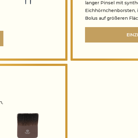
langer Pinsel mit synt
Eichhörnchenborsten, i
Bolus auf größeren Flä
EINZ
n,