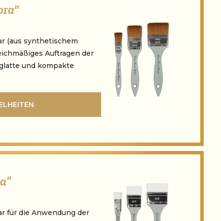
bra"
ar (aus synthetischem
leichmäßiges Auftragen der
 glatte und kompakte
ELHEITEN
la“
ar für die Anwendung der