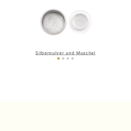
Holzoberflächen von Möbeln, Rahmen und antiken
Artefakten
sowie Gemälden und Ikonen. Zum Auftragen
muss das
Goldpulver
zunächst mit einem
Bindemittel
wie Lack, Schellack oder Gummiarabikum vermischt und
dann mit einem
Pinsel mit runder Spitze
für Details
oder Retuschen oder einem
Pinsel mit flacher Spitze
für größere Flächen auf die Oberfläche aufgetragen
werden.
Silberpulver und Muschel
Bei der
Vergoldung mit Muschel
– (oder Tabletten-) Gold
nehmen Sie die benötigte Menge Gold mit der
angefeuchteten Spitze eines Pinsels (in verschiedenen
Größen, je nach Form und Größe der zu verzierenden
Oberfläche) und
tragen es direkt auf
.
Unsere Experten
beraten Sie gerne bei der Wahl des geeigneten
Produkts und der Anwendungsmethode, je nach
Verwendungszweck
.
Weniger lesen