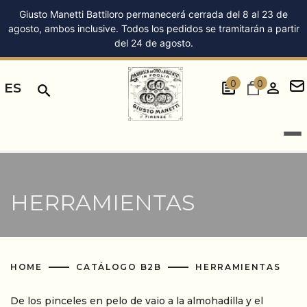
Giusto Manetti Battiloro permanecerá cerrada del 8 al 23 de
agosto, ambos inclusive. Todos los pedidos se tramitarán a partir
del 24 de agosto.
0
0
ES
HERRAMIENTAS
HOME
CATÁLOGO B2B
HERRAMIENTAS
De los pinceles en pelo de vaio a la almohadilla y el