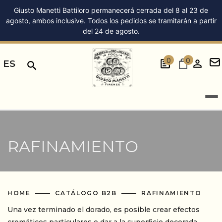
Giusto Manetti Battiloro permanecerá cerrada del 8 al 23 de
agosto, ambos inclusive. Todos los pedidos se tramitarán a partir
del 24 de agosto.
0
0
ES
RAFINAMIENTO
HOME
CATÁLOGO B2B
RAFINAMIENTO
Una vez terminado el dorado, es posible crear efectos