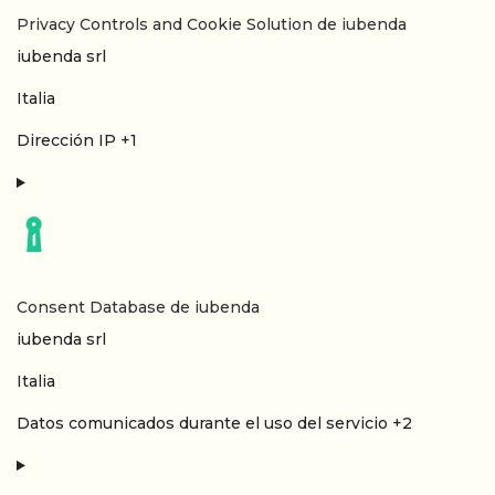
Privacy Controls and Cookie Solution de iubenda
Empresa:
iubenda srl
Lugar de tratamiento:
Italia
Datos Personales tratados:
Dirección IP +1
Consent Database de iubenda
Empresa:
iubenda srl
Lugar de tratamiento:
Italia
Datos Personales tratados:
Datos comunicados durante el uso del servicio +2