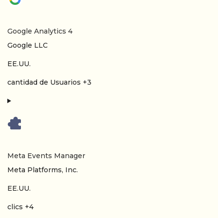
Google Analytics 4
Empresa:
Google LLC
Lugar de tratamiento:
EE.UU.
Datos Personales tratados:
cantidad de Usuarios +3
Meta Events Manager
Empresa:
Meta Platforms, Inc.
Lugar de tratamiento:
EE.UU.
Datos Personales tratados:
clics +4