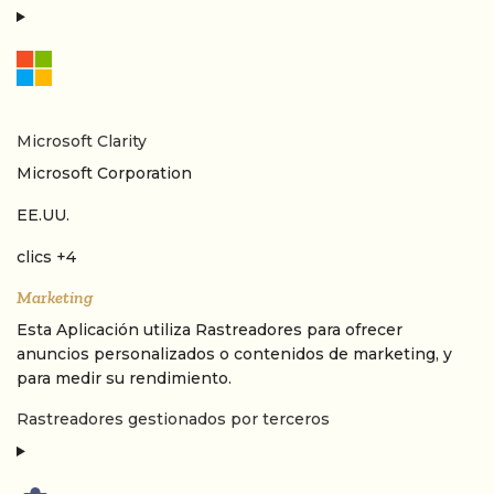
Microsoft Clarity
Empresa:
Microsoft Corporation
Lugar de tratamiento:
EE.UU.
Datos Personales tratados:
clics +4
Marketing
Esta Aplicación utiliza Rastreadores para ofrecer
anuncios personalizados o contenidos de marketing, y
para medir su rendimiento.
Rastreadores gestionados por terceros