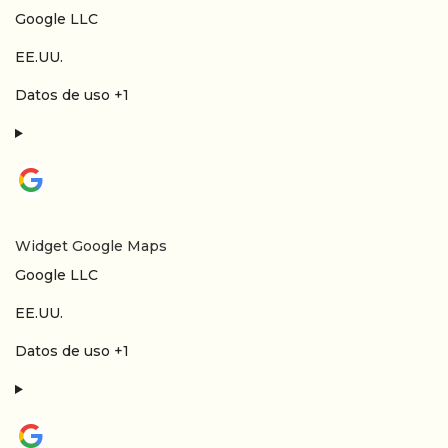
Empresa:
Google LLC
Lugar de tratamiento:
EE.UU.
Datos Personales tratados:
Datos de uso +1
Widget Google Maps
Empresa:
Google LLC
Lugar de tratamiento:
EE.UU.
Datos Personales tratados:
Datos de uso +1