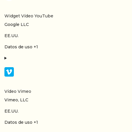
Widget Vídeo YouTube
Empresa:
Google LLC
Lugar de tratamiento:
EE.UU.
Datos Personales tratados:
Datos de uso +1
Vídeo Vimeo
Empresa:
Vimeo, LLC
Lugar de tratamiento:
EE.UU.
Datos Personales tratados:
Datos de uso +1