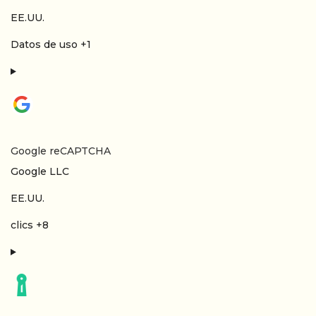
Lugar de tratamiento:
EE.UU.
Datos Personales tratados:
Datos de uso +1
Google reCAPTCHA
Empresa:
Google LLC
Lugar de tratamiento:
EE.UU.
Datos Personales tratados:
clics +8