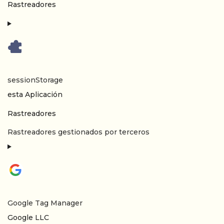
Datos Personales tratados:
Rastreadores
sessionStorage
Empresa:
esta Aplicación
Datos Personales tratados:
Rastreadores
Rastreadores gestionados por terceros
Google Tag Manager
Empresa:
Google LLC