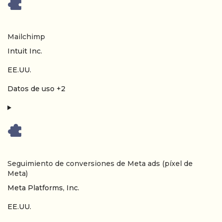
Mailchimp
Empresa:
Intuit Inc.
Lugar de tratamiento:
EE.UU.
Datos Personales tratados:
Datos de uso +2
Seguimiento de conversiones de Meta ads (píxel de
Meta)
Empresa:
Meta Platforms, Inc.
Lugar de tratamiento:
EE.UU.