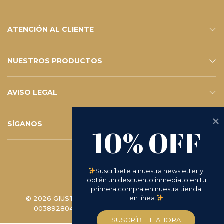
ATENCIÓN AL CLIENTE
CONTACTOS
SERVICIOS DE TIENDA ELECTRÓNICA
FAQ – SUS PREGUNTAS
SUSCRÍBETE AL BOLETÍN
NUESTROS PRODUCTOS
ESHOP
CATÁLOGO
AVISO LEGAL
POLÍTICA DE PRIVACIDAD
WHISTLEBLOWING
POLÍTICA DE COOKIES
TÉRMINOS Y CONDICIONES
D.LGS 231/2001
SOLICITUD DE DEVOLUCIÓN
SÍGANOS
10% OFF
INSTAGRAM
FACEBOOK
LINKEDIN
YOUTUBE
Suscríbete a nuestra newsletter y 
obtén un descuento inmediato en tu 
primera compra en nuestra tienda 
en línea.
© 2026 GIUSTO MANETTI BATTILORO S.P.A. | IVA
00389280488 -
PREFERENCIAS DE COOKIES
SUSCRÍBETE AHORA