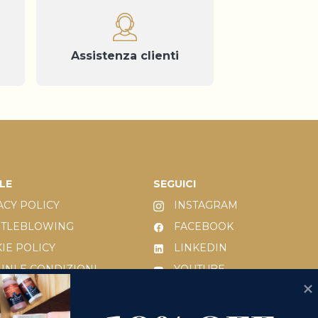
Assistenza clienti
LE
SEGUICI
ACY POLICY
INSTAGRAM
STLEBLOWING
FACEBOOK
IE POLICY
LINKEDIN
INI E CONDIZIONI
YOUTUBE
 231/2001
10% OFF
IESTA DI RESO