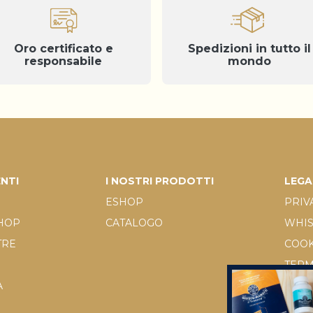
Oro certificato e
Spedizioni in tutto il
responsabile
mondo
ENTI
I NOSTRI PRODOTTI
LEGA
ESHOP
PRIV
SHOP
CATALOGO
WHI
TRE
COOK
TERM
A
D.LGS
RICH