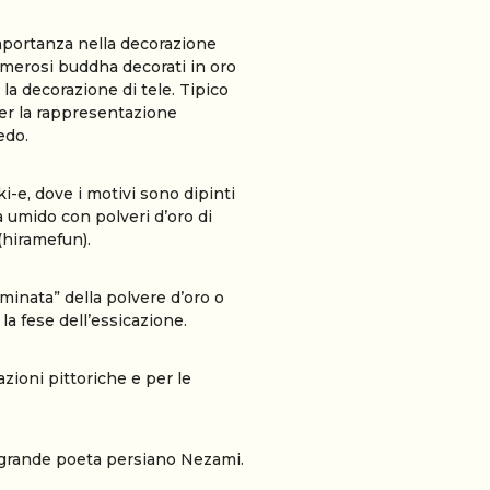
importanza nella decorazione
numerosi buddha decorati in oro
la decorazione di tele. Tipico
 per la rappresentazione
edo.
ki-e, dove i motivi sono dipinti
 umido con polveri d’oro di
 (hiramefun).
eminata” della polvere d’oro o
la fese dell’essicazione.
azioni pittoriche e per le
l grande poeta persiano Nezami.