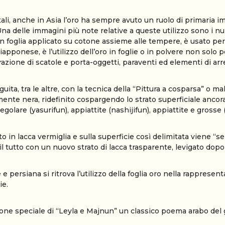
li, anche in Asia l’oro ha sempre avuto un ruolo di primaria 
Una delle immagini più note relative a queste utilizzo sono i 
in foglia applicato su cotone assieme alle tempere, è usato per 
iapponese, è l’utilizzo dell’oro in foglie o in polvere non solo
azione di scatole e porta-oggetti, paraventi ed elementi di arr
ita, tra le altre, con la tecnica della “Pittura a cosparsa” o ma
ente nera, ridefinito cospargendo lo strato superficiale ancora
regolare (yasurifun), appiattite (nashijifun), appiattite e grosse
o in lacca vermiglia e sulla superficie così delimitata viene “s
 il tutto con un nuovo strato di lacca trasparente, levigato dopo 
 persiana si ritrova l’utilizzo della foglia oro nella rappresent
ie.
zione speciale di “Leyla e Majnun” un classico poema arabo de