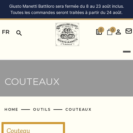
Giusto Manetti Battiloro sera fermée du 8 au 23 août inclus.
Toutes les commandes seront traitées à partir du 24 août.
0
0
FR
COUTEAUX
HOME
OUTILS
COUTEAUX
Couteau