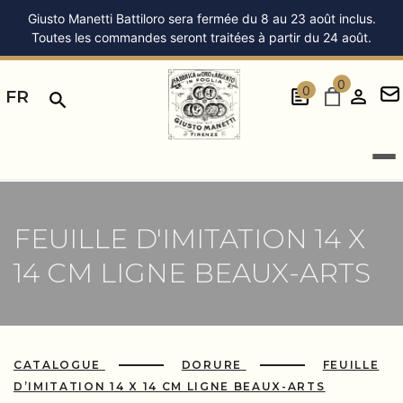
Giusto Manetti Battiloro sera fermée du 8 au 23 août inclus.
Toutes les commandes seront traitées à partir du 24 août.
0
0
FR
FEUILLE D'IMITATION 14 X
14 CM LIGNE BEAUX-ARTS
CATALOGUE
DORURE
FEUILLE
D’IMITATION 14 X 14 CM LIGNE BEAUX-ARTS