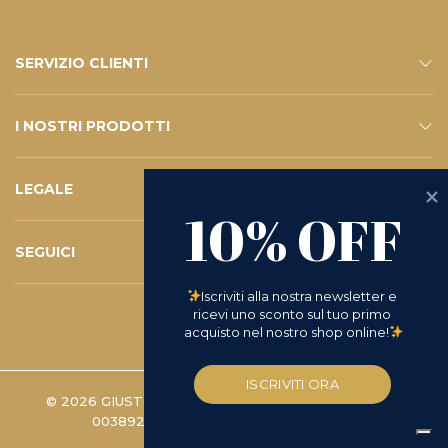
SERVIZIO CLIENTI
CONTATTI
SERVIZIO E-SHOP
FAQ – LE VOSTRE DOMANDE
ISCRIVITI ALLA NEWSLETTER
I NOSTRI PRODOTTI
ESHOP
CATALOGO
LEGALE
10% OFF
PRIVACY POLICY
WHISTLEBLOWING
COOKIE POLICY
TERMINI E CONDIZIONI
D.LGS 231/2001
RICHIESTA DI RESO
SEGUICI
INSTAGRAM
FACEBOOK
LINKEDIN
YOUTUBE
Iscriviti alla nostra newsletter e 
ricevi uno sconto sul tuo primo 
acquisto nel nostro shop online!
ISCRIVITI ORA
© 2026 GIUSTO MANETTI BATTILORO S.P.A. | P.IVA
00389280488 -
PREFERENZE COOKIE