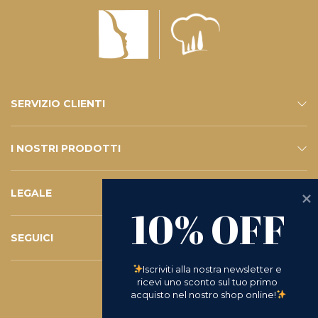
SERVIZIO CLIENTI
CONTATTI
SERVIZIO E-SHOP
FAQ – LE VOSTRE DOMANDE
ISCRIVITI ALLA NEWSLETTER
I NOSTRI PRODOTTI
ESHOP
CATALOGO
LEGALE
10% OFF
PRIVACY POLICY
WHISTLEBLOWING
COOKIE POLICY
TERMINI E CONDIZIONI
D.LGS 231/2001
RICHIESTA DI RESO
SEGUICI
INSTAGRAM
FACEBOOK
LINKEDIN
YOUTUBE
Iscriviti alla nostra newsletter e 
ricevi uno sconto sul tuo primo 
acquisto nel nostro shop online!