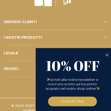
SERVIZIO CLIENTI
CONTATTI
SERVIZIO E-SHOP
FAQ – LE VOSTRE DOMANDE
ISCRIVITI ALLA NEWSLETTER
I NOSTRI PRODOTTI
ESHOP
CATALOGO
LEGALE
10% OFF
PRIVACY POLICY
WHISTLEBLOWING
COOKIE POLICY
TERMINI E CONDIZIONI
D.LGS 231/2001
RICHIESTA DI RESO
SEGUICI
INSTAGRAM
FACEBOOK
LINKEDIN
YOUTUBE
Iscriviti alla nostra newsletter e 
ricevi uno sconto sul tuo primo 
acquisto nel nostro shop online!
ISCRIVITI ORA
© 2026 GIUSTO MANETTI BATTILORO S.P.A. | P.IVA
00389280488 -
PREFERENZE COOKIE