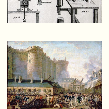
GLI ATTREZZI DEL
MESTIERE DEL
BATTILORO
RAFFIGURAZIONE
DELLA PRESA DELLA