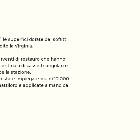
 superfici dorate dei soffitti
to la Virginia.
erventi di restauro che hanno
centinaia di casse triangolari e
della stazione.
o state impiegate più di 12.000
Battiloro e applicate a mano da