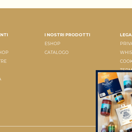
ENTI
I NOSTRI PRODOTTI
LEGA
ESHOP
PRIV
SHOP
CATALOGO
WHI
TRE
COOK
TERM
A
D.LGS
RICH