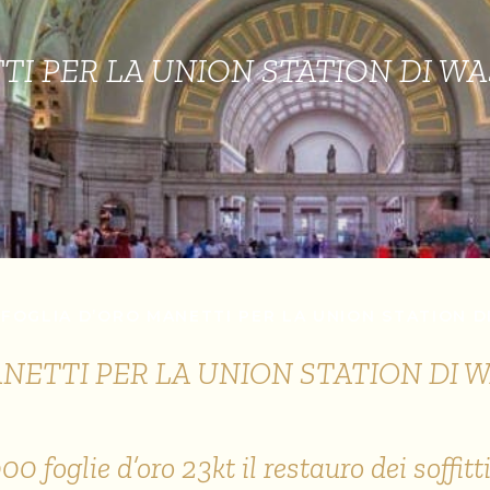
TI PER LA UNION STATION DI 
FOGLIA D’ORO MANETTI PER LA UNION STATION 
ANETTI PER LA UNION STATION DI
 foglie d’oro 23kt il restauro dei soffit