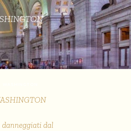
WASHINGTON
DI WASHINGTON
 WASHINGTON
ti danneggiati dal