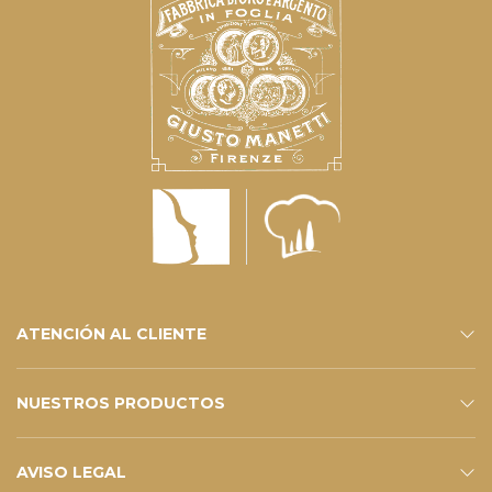
ATENCIÓN AL CLIENTE
CONTACTOS
SERVICIOS DE TIENDA ELECTRÓNICA
FAQ – SUS PREGUNTAS
SUSCRÍBETE AL BOLETÍN
NUESTROS PRODUCTOS
ESHOP
CATÁLOGO
AVISO LEGAL