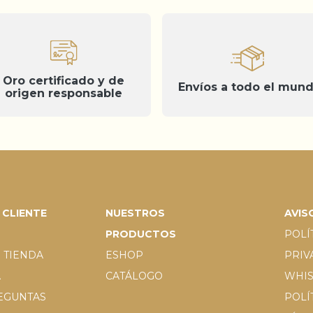
Oro certificado y de
Envíos a todo el mun
origen responsable
Aviso en el momento de la recogida
 CLIENTE
NUESTROS
AVIS
PRODUCTOS
POLÍ
 TIENDA
ESHOP
PRIV
A
CATÁLOGO
WHI
REGUNTAS
POLÍ