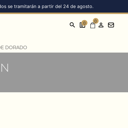
os se tramitarán a partir del 24 de agosto.
0
0
DE DORADO
ÓN