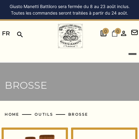
Giusto Manetti Battiloro sera fermée du 8 au 23 août inclus.
Toutes les commandes seront traitées à partir du 24 août.
0
0
FR
BROSSE
HOME
OUTILS
BROSSE