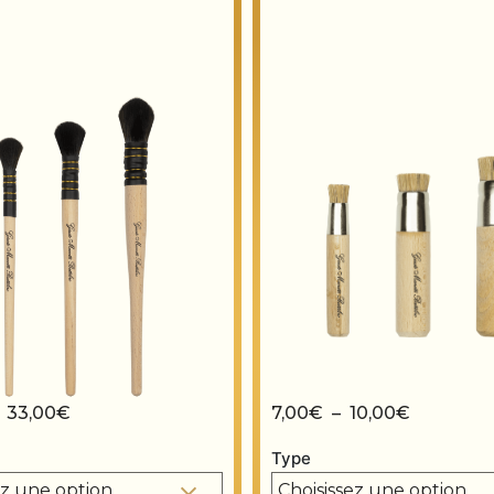
Plage de prix : 20,50€ à 33,00€
Plage de 
–
33,00
€
7,00
€
–
10,00
€
Type