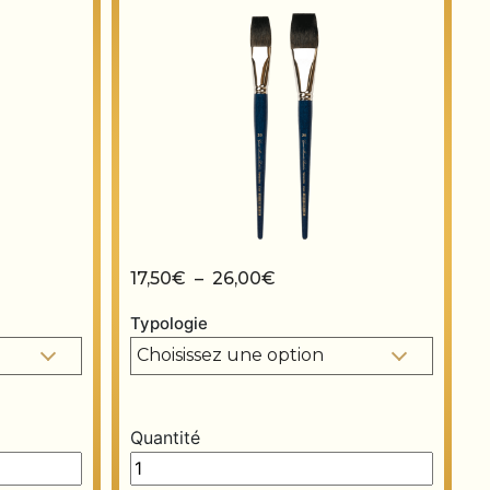
prix : 8,00€ à 12,00€
Plage de prix : 17,50€ à 
17,50
€
–
26,00
€
Typologie
Quantité
ty
Pinceaux “Verrocchio” quantity