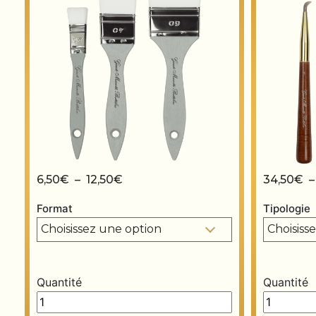
Plage de prix : 6,50€ à 12,50€
6,50
€
–
12,50
€
34,50
€
Format
Tipologie
Quantité
Quantité
Brosse "Perla" quantity
Brunissoir