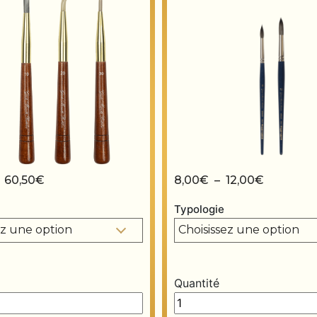
Plage de prix : 34,50€ à 60,50€
Plage de 
–
60,50
€
8,00
€
–
12,00
€
Typologie
Quantité
 quantity
Pinceaux “Ghiberti” quanti