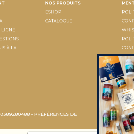
NT
NOS PRODUITS
MENT
ESHOP
POLI
A
CATALOGUE
CONF
 LIGNE
WHI
UESTIONS
POLI
S À LA
COND
GÉN
D.LGS
DEM
00389280488 -
PRÉFÉRENCES DE