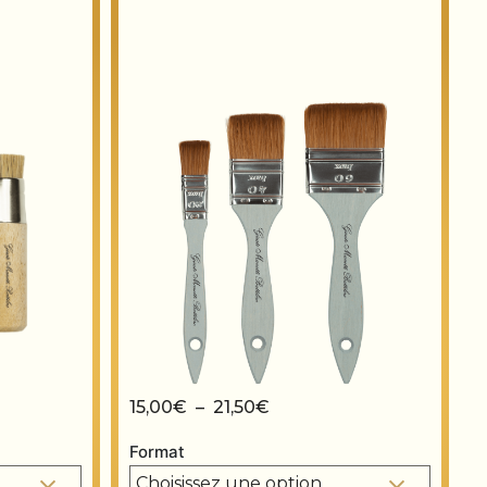
prix : 7,00€ à 10,00€
Plage de prix : 15,00€ à 
15,00
€
–
21,50
€
Format