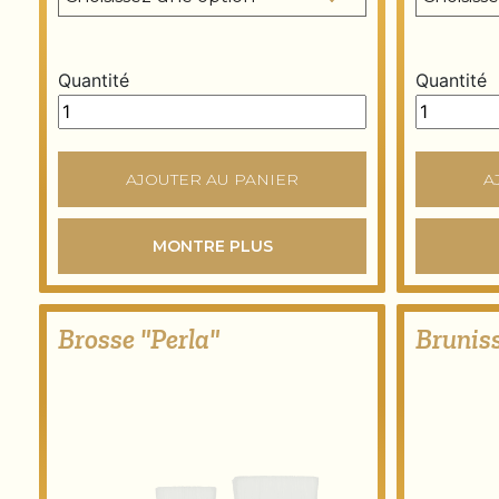
Quantité
Quantité
Pinceau à lavis plat quantity
Pinceau à 
AJOUTER AU PANIER
A
MONTRE PLUS
Brosse "Perla"
Bruniss