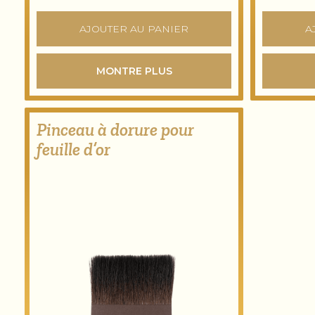
AJOUTER AU PANIER
A
MONTRE PLUS
Pinceau à dorure pour
feuille d’or