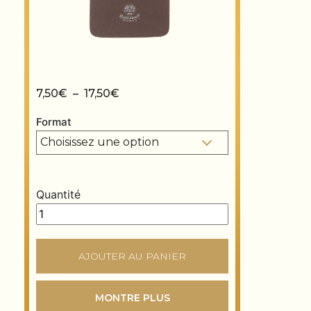
Plage de prix : 7,50€ à 17,50€
7,50
€
–
17,50
€
Format
Quantité
Pinceau à dorure pour feuille d’or quantity
AJOUTER AU PANIER
MONTRE PLUS