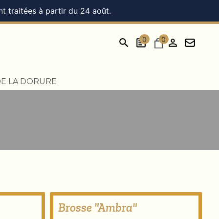
 traitées à partir du 24 août.
0
0
DE LA DORURE
Brosse "Ambra"