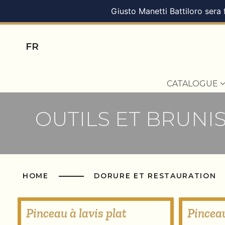
Giusto Manetti Battiloro sera
FR
CATALOGUE
OUTILS ET BRUNI
HOME
DORURE ET RESTAURATION
Pinceau à lavis plat
Pinceau