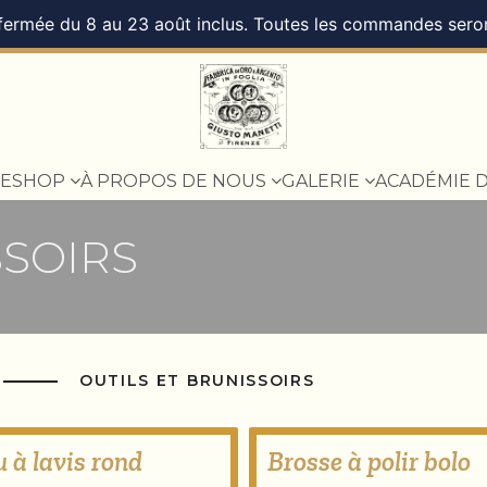
 fermée du 8 au 23 août inclus. Toutes les commandes seront
ESHOP
À PROPOS DE NOUS
GALERIE
ACADÉMIE 
SSOIRS
OUTILS ET BRUNISSOIRS
 à lavis rond
Brosse à polir bolo