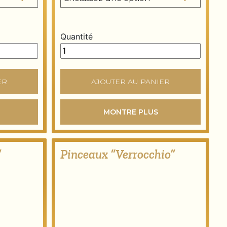
Quantité
y
Brosse "Ambra" quantity
ER
AJOUTER AU PANIER
MONTRE PLUS
”
Pinceaux “Verrocchio”