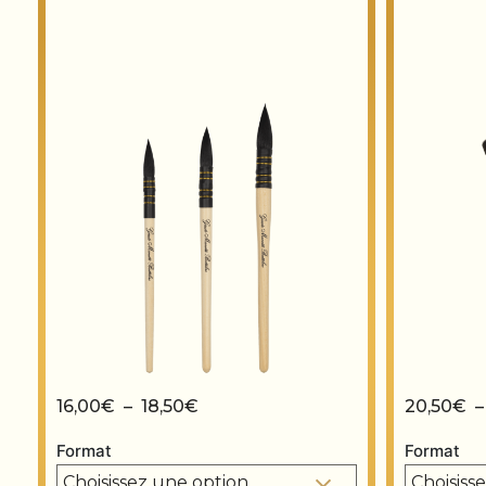
Plage de prix : 16,00€ à 18,50€
16,00
€
–
18,50
€
20,50
€
Format
Format