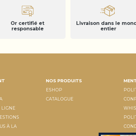
Or certifié et
Livraison dans le mon
responsable
entier
NT
NOS PRODUITS
MENT
ESHOP
POLI
A
CATALOGUE
CONF
 LIGNE
WHI
UESTIONS
POLI
S À LA
COND
GÉN