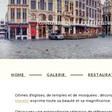
Restaurations extérieure
HOME
GALERIE
RESTAURA
Dômes d'églises, de temples et de mosquées ; décors ar
Manetti
exprime toute sa beauté et sa magnificence.
Découvrez une extraordinaire sélection de références