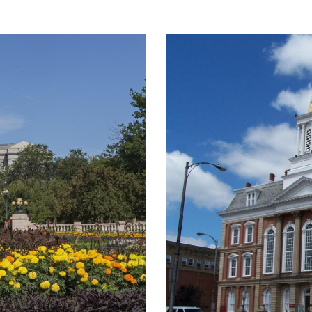
ORADO;
CO