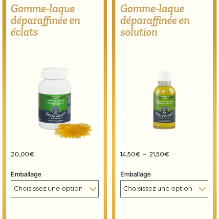
Gomme-laque
Gomme-laque
déparaffinée en
déparaffinée en
éclats
solution
Plage de prix : 1
20,00
€
14,50
€
–
21,50
€
Emballage
Emballage