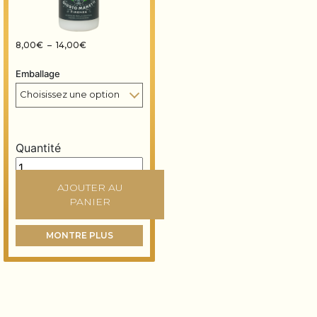
Plage de prix : 8,00€ à 14,00€
8,00
€
–
14,00
€
Emballage
Quantité
Gomme-laque déparaffinée à base d’eau quantity
AJOUTER AU
PANIER
MONTRE PLUS