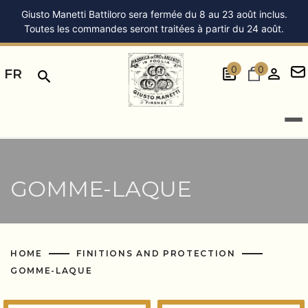
Giusto Manetti Battiloro sera fermée du 8 au 23 août inclus.
Toutes les commandes seront traitées à partir du 24 août.
0
0
FR
GOMME-LAQUE
HOME
FINITIONS AND PROTECTION
GOMME-LAQUE