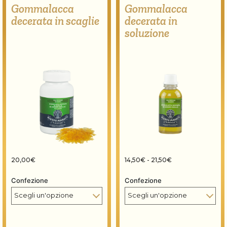
Gommalacca
Gommalacca
decerata in scaglie
decerata in
soluzione
Fascia di prezzo: 
20,00
€
14,50
€
-
21,50
€
Confezione
Confezione