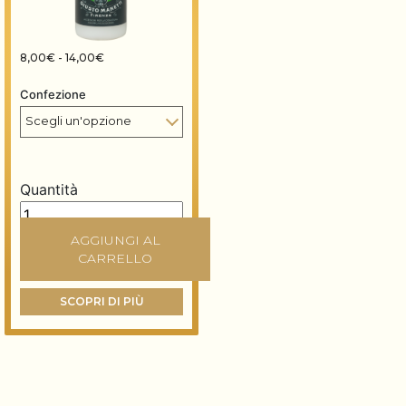
Fascia di prezzo: da 8,00€ a 14,00€
8,00
€
-
14,00
€
Confezione
Quantità
Gommalacca decerata all'acqua quantità
AGGIUNGI AL
CARRELLO
SCOPRI DI PIÙ