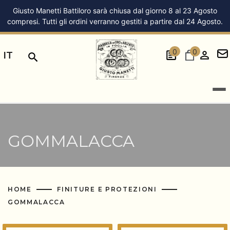
Giusto Manetti Battiloro sarà chiusa dal giorno 8 al 23 Agosto
compresi. Tutti gli ordini verranno gestiti a partire dal 24 Agosto.
0
0
IT
GOMMALACCA
HOME
FINITURE E PROTEZIONI
GOMMALACCA