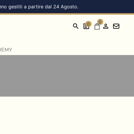
nno gestiti a partire dal 24 Agosto.
0
0
DEMY