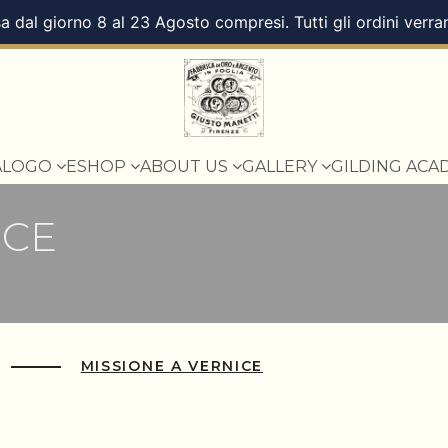
a dal giorno 8 al 23 Agosto compresi. Tutti gli ordini verra
ALOGO
ESHOP
ABOUT US
GALLERY
GILDING ACA
ICE
MISSIONE A VERNICE