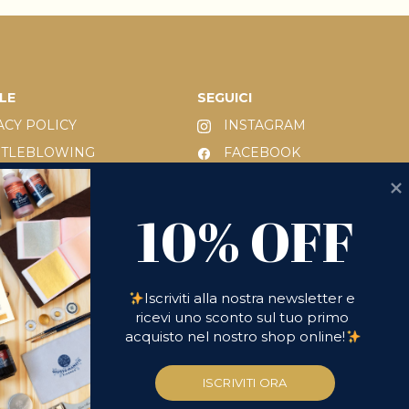
LE
SEGUICI
ACY POLICY
INSTAGRAM
STLEBLOWING
FACEBOOK
IE POLICY
LINKEDIN
10% OFF
INI E CONDIZIONI
YOUTUBE
10% OFF
 231/2001
IESTA DI RESO
Iscriviti alla nostra newsletter e 
ricevi uno sconto sul tuo primo 
acquisto nel nostro shop online!
ISCRIVITI ORA