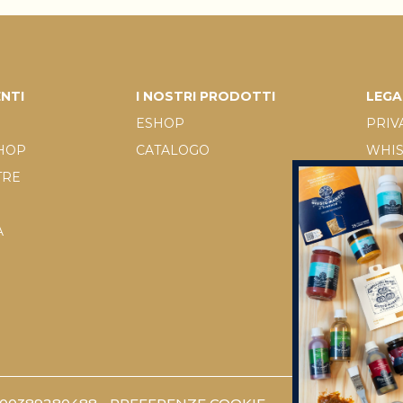
Informativa sulla raccolta
ENTI
I NOSTRI PRODOTTI
LEGA
ESHOP
PRIV
SHOP
CATALOGO
WHI
TRE
COOK
TERM
A
D.LGS
RICH