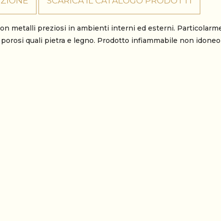
IZIONE
SCARICA IL CATALOGO PRODOTTI
 con metalli preziosi in ambienti interni ed esterni. Particolar
porosi quali pietra e legno. Prodotto infiammabile non idoneo 