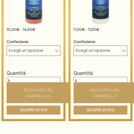
Fascia di prezzo: da 10,00€ a 14,50€
Fascia di prezzo: d
10,00
€
-
14,50
€
7,00
€
-
11,50
€
Confezione
Confezione
Quantità
Quantità
Gommalacca TN in soluzione quantità
Prep & Seal - Sigillante tu
AGGIUNGI AL
AGGIUNGI AL
CARRELLO
CARRELLO
SCOPRI DI PIÙ
SCOPRI DI PIÙ