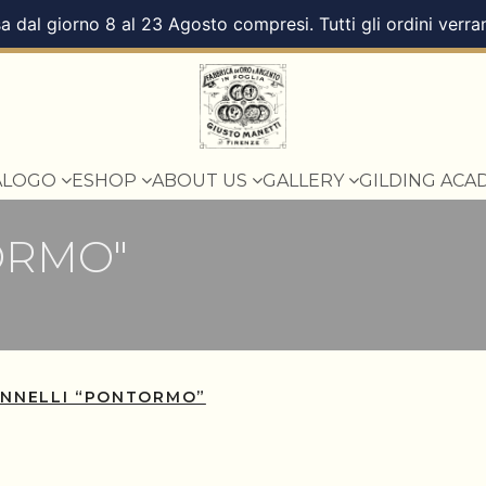
a dal giorno 8 al 23 Agosto compresi. Tutti gli ordini verra
ALOGO
ESHOP
ABOUT US
GALLERY
GILDING ACA
ORMO"
ENNELLI “PONTORMO”