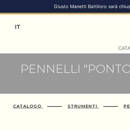
Giusto Manetti Battiloro sarà chius
IT
CAT
PENNELLI "PONT
CATALOGO
STRUMENTI
P