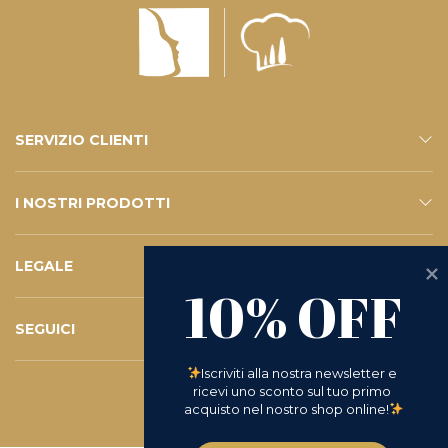
SERVIZIO CLIENTI
CONTATTI
SERVIZIO E-SHOP
FAQ – LE VOSTRE DOMANDE
ISCRIVITI ALLA NEWSLETTER
I NOSTRI PRODOTTI
ESHOP
CATALOGO
LEGALE
10% OFF
PRIVACY POLICY
WHISTLEBLOWING
COOKIE POLICY
TERMINI E CONDIZIONI
D.LGS 231/2001
RICHIESTA DI RESO
SEGUICI
INSTAGRAM
FACEBOOK
LINKEDIN
YOUTUBE
Iscriviti alla nostra newsletter e 
ricevi uno sconto sul tuo primo 
acquisto nel nostro shop online!