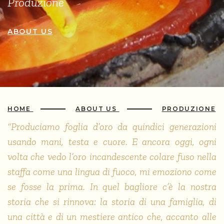
Produzione
ABOUT US
HOME
ABOUT US
PRODUZIONE
“Produciamo foglia d’oro da quindici generazioni
usando mani, testa e cuore. E ancora oggi, ogni
volta che vedo l’oro incandescente colare fuso nella
staffa come una lingua di fuoco, mi emoziono come
se fosse la prima. In quel bagliore c’è la nostra
storia che si rinnova: la storia di una famiglia, di
una città e di un mestiere antico che, accanto alle