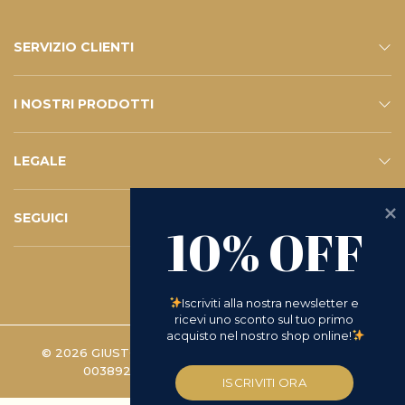
SERVIZIO CLIENTI
CONTATTI
SERVIZIO E-SHOP
FAQ – LE VOSTRE DOMANDE
ISCRIVITI ALLA NEWSLETTER
I NOSTRI PRODOTTI
ESHOP
CATALOGO
LEGALE
PRIVACY POLICY
WHISTLEBLOWING
COOKIE POLICY
TERMINI E CONDIZIONI
D.LGS 231/2001
RICHIESTA DI RESO
SEGUICI
10% OFF
INSTAGRAM
FACEBOOK
LINKEDIN
YOUTUBE
Iscriviti alla nostra newsletter e 
ricevi uno sconto sul tuo primo 
acquisto nel nostro shop online!
© 2026 GIUSTO MANETTI BATTILORO S.P.A. | P.IVA
00389280488 -
PREFERENZE COOKIE
ISCRIVITI ORA