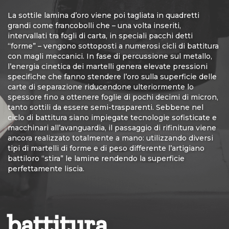
La sottile lamina d’oro viene poi tagliata in quadretti
grandi come francobolli che – una volta inseriti,
intervallati tra fogli di carta, in speciali pacchi detti
“forme” – vengono sottoposti a numerosi cicli di battitura
con magli meccanici. In fase di percussione sul metallo,
l’energia cinetica dei martelli genera elevate pressioni
specifiche che fanno stendere l’oro sulla superficie delle
carte di separazione riducendone ulteriormente lo
spessore fino a ottenere foglie di pochi decimi di micron,
tanto sottili da essere semi-trasparenti. Sebbene nel
ciclo di battitura siano impiegate tecnologie sofisticate e
macchinari all’avanguardia, il passaggio di rifinitura viene
ancora realizzato totalmente a mano: utilizzando diversi
tipi di martelli di forme e di peso differente l’artigiano
battiloro “stira” le lamine rendendo la superficie
perfettamente liscia.
battitura