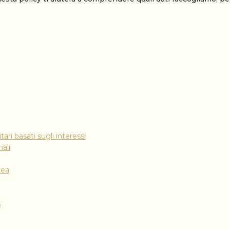
ari basati sugli interessi
ali
pea
s