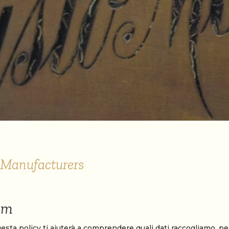
f Manufacturers
om
a policy ti aiuterà a comprendere quali dati raccogliamo, perché