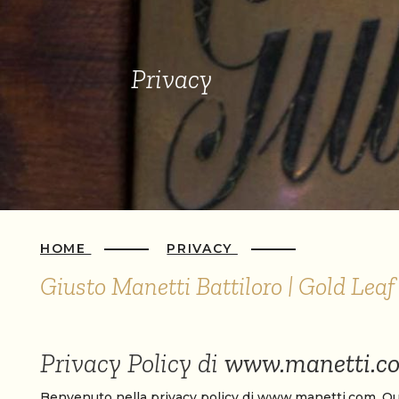
Privacy
HOME
PRIVACY
Giusto Manetti Battiloro | Gold Lea
Privacy Policy di
www.manetti.c
Benvenuto nella privacy policy di www.manetti.com. Quest