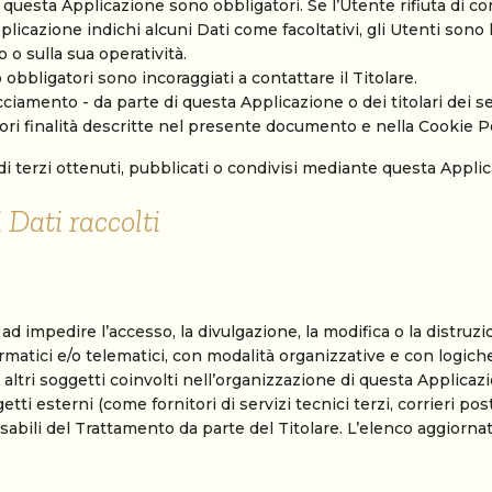
da questa Applicazione sono obbligatori. Se l’Utente rifiuta di
pplicazione indichi alcuni Dati come facoltativi, gli Utenti sono 
 o sulla sua operatività.
obbligatori sono incoraggiati a contattare il Titolare.
acciamento - da parte di questa Applicazione o dei titolari dei ser
teriori finalità descritte nel presente documento e nella Cookie P
di terzi ottenuti, pubblicati o condivisi mediante questa Appli
 Dati raccolti
 ad impedire l’accesso, la divulgazione, la modifica o la distruz
atici e/o telematici, con modalità organizzative e con logiche s
ti altri soggetti coinvolti nell’organizzazione di questa Applic
tti esterni (come fornitori di servizi tecnici terzi, corrieri pos
bili del Trattamento da parte del Titolare. L’elenco aggiornat