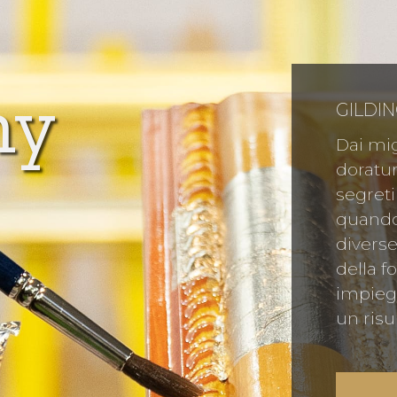
my
GILDI
Dai mig
doratur
segreti
quando 
diverse
della f
impieg
un risu