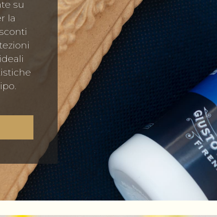
ate su
r la
sconti
tezioni
ideali
tistiche
ipo.