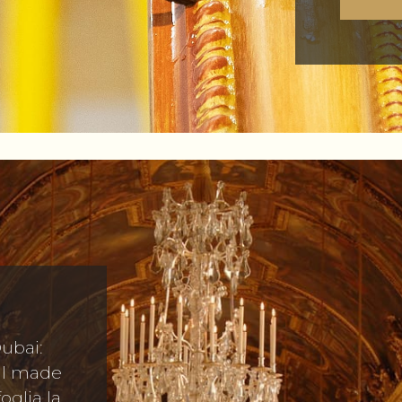
Dubai:
 il made
foglia la