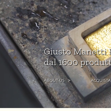
Giusto Manetti B
dal 1600 produtt
ABOUT US
ACQUISTA