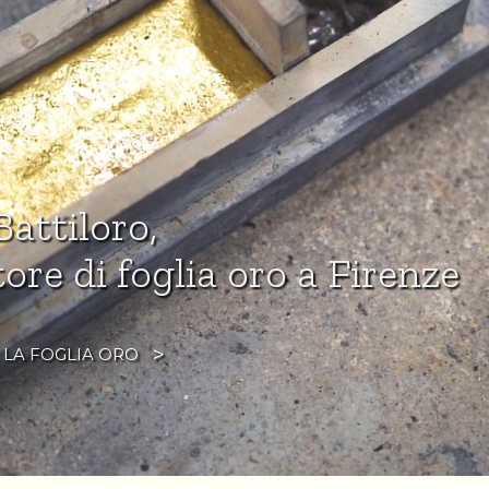
attiloro,
ore di foglia oro a Firenze
 LA FOGLIA ORO