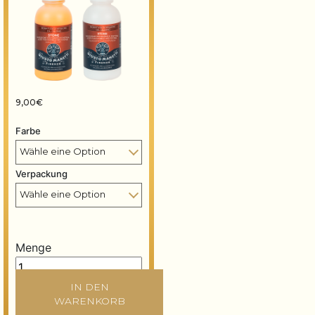
9,00
€
Farbe
Verpackung
Menge
Stone – Mixtion für Marmor und Stein quantity
IN DEN
WARENKORB