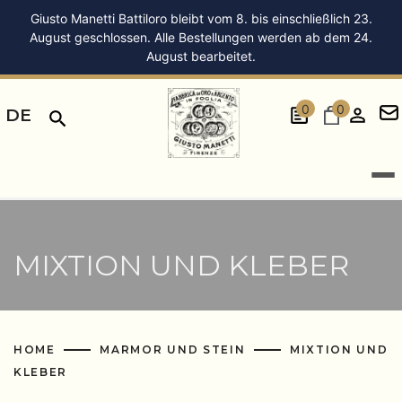
Giusto Manetti Battiloro bleibt vom 8. bis einschließlich 23.
August geschlossen. Alle Bestellungen werden ab dem 24.
August bearbeitet.
0
0
DE
MIXTION UND KLEBER
HOME
MARMOR UND STEIN
MIXTION UND
KLEBER