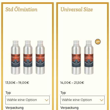
Std Ölmixtion
Universal Size
Preisspanne: 13,50€ bis 19,00€
Preisspanne: 14,0
13,50
€
–
19,00
€
14,00
€
–
21,50
€
Typ
Typ
Verpackung
Verpackung