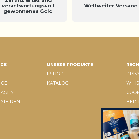
Zertifiziertes und
verantwortungsvoll
Weltweiter Versand
gewonnenes Gold
ICE
UNSERE PRODUKTE
RECH
ESHOP
PRIV
ICE
KATALOG
WHI
FRAGEN
COOK
SIE DEN
BED
KOND
D.LGS
RÜC