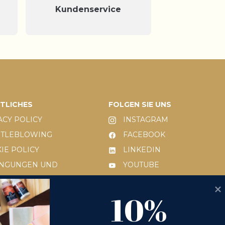
Kundenservice
TLICHES
FOLGEN SIE UNS
ACY POLICY
INSTAGRAM
STLEBLOWING
FACEBOOK
IE POLICY
LINKEDIN
INGUNGEN UND
YOUTUBE
ITIONEN
10%
 231/2001
10% OFF
KSENDEANFRAGE