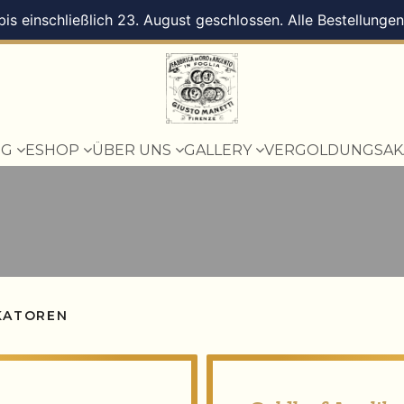
 bis einschließlich 23. August geschlossen. Alle Bestellung
OG
ESHOP
ÜBER UNS
GALLERY
VERGOLDUNGSAK
KATOREN