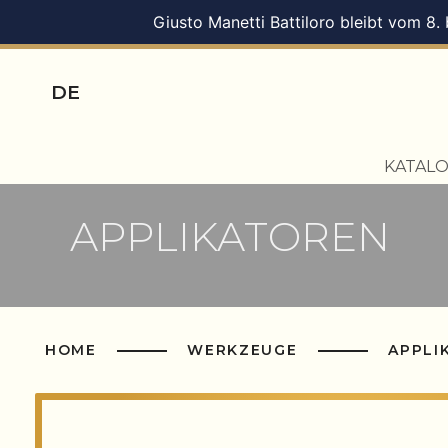
Giusto Manetti Battiloro bleibt vom 8.
DE
KATAL
APPLIKATOREN
HOME
WERKZEUGE
APPLI