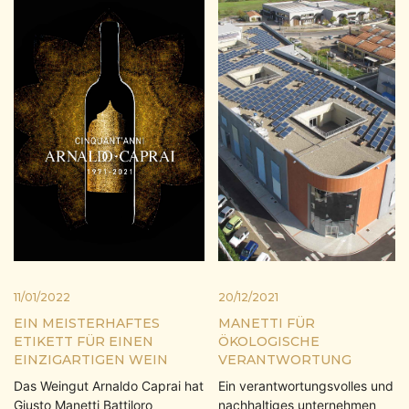
11/01/2022
20/12/2021
EIN MEISTERHAFTES
MANETTI FÜR
ETIKETT FÜR EINEN
ÖKOLOGISCHE
EINZIGARTIGEN WEIN
VERANTWORTUNG
Das Weingut Arnaldo Caprai hat
Ein verantwortungsvolles und
Giusto Manetti Battiloro
nachhaltiges unternehmen