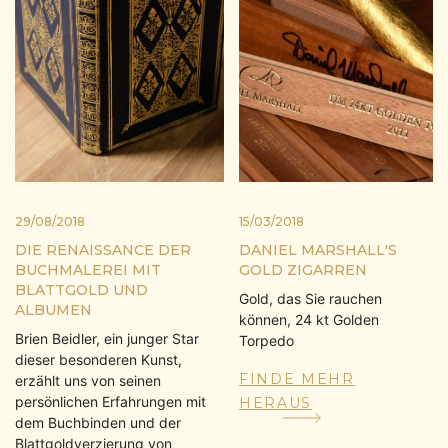
29/08/2018
15/03/2018
DIE RENAISSANCE DER
DANIEL MARSHALL'S
BUCHMALEREI MIT
GOLD ZIGARREN
BLATTGOLD UND
Gold, das Sie rauchen
ALBUMEN
können, 24 kt Golden
Brien Beidler, ein junger Star
Torpedo
dieser besonderen Kunst,
FINDE MEHR
erzählt uns von seinen
persönlichen Erfahrungen mit
HERAUS
dem Buchbinden und der
Blattgoldverzierung von