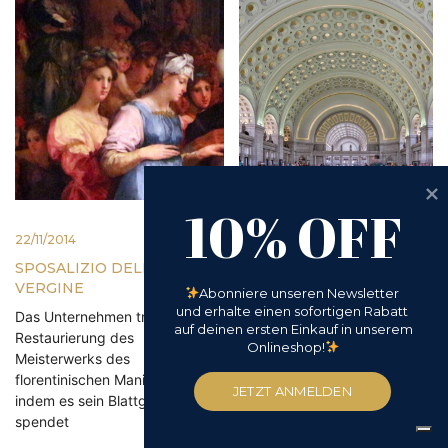
10% OFF
22/11/2014
11/09/2014
SPOSALIZIO DELLA
MANETTI BLATTGOLD
VERGINE
FÜR WASHINGTON
Abonniere unseren Newsletter 
UNION STATION
und erhalte einen sofortigen Rabatt 
Das Unternehmen trägt zur
auf deinen ersten Einkauf in unserem 
Restaurierung der beim
Restaurierung des
Onlineshop!
Erdbeben 2011 beschädigten
Meisterwerks des
Decken mit 12.000 23kt
florentinischen Manierismus bei,
JETZT ANMELDEN
Goldblättern abgeschlossen
indem es sein Blattgold
spendet
FINDE MEHR HERAUS