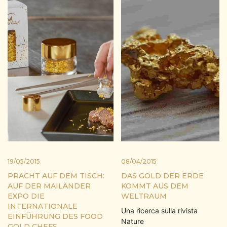
19/05/2015
08/04/2015
PRACHT AUF DEM TISCH:
DAS GOLD DER ERDE
AUF DER MAILÄNDER
KOMMT AUS DEM
EXPO DIE
WELTRAUM
INTERNATIONALE
Una ricerca sulla rivista
EINFÜHRUNG DES FOOD
Nature
GOLD CHEFS