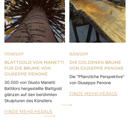
17/09/2017
15/09/2017
BLATTGOLD VON MANETTI
DIE GOLDENEN BÄUME
FÜR DIE BÄUME VON
VON GIUSEPPE PENONE
GIUSEPPE PENONE
Die "Pflanzliche Perspektive"
30.000 von Giusto Manetti
von Giuseppe Penone
Battiloro hergestellte Blattgold
FINDE MEHR HERAUS
glänzen auf den berühmten
Skulpturen des Künstlers.
FINDE MEHR HERAUS