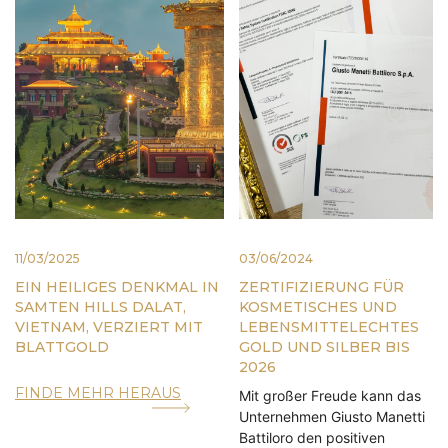
11/03/2025
03/06/2024
EIN HEILIGES DENKMAL IN
ZERTIFIZIERUNG FÜR
SAMTEN HILLS DALAT,
KOSMETISCHES UND
VIETNAM, VERZIERT MIT
LEBENSMITTELECHTES
BLATTGOLD
GOLD UND SILBER BIS
2026
FINDE MEHR HERAUS
Mit großer Freude kann das
Unternehmen Giusto Manetti
Battiloro den positiven