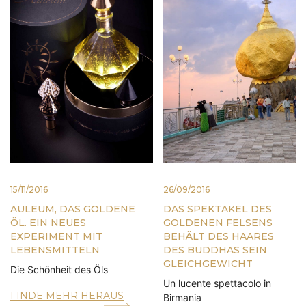
15/11/2016
26/09/2016
AULEUM, DAS GOLDENE
DAS SPEKTAKEL DES
ÖL. EIN NEUES
GOLDENEN FELSENS
EXPERIMENT MIT
BEHÄLT DES HAARES
LEBENSMITTELN
DES BUDDHAS SEIN
GLEICHGEWICHT
Die Schönheit des Öls
Un lucente spettacolo in
FINDE MEHR HERAUS
Birmania