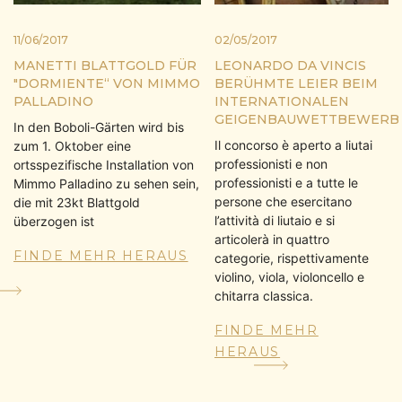
11/06/2017
02/05/2017
MANETTI BLATTGOLD FÜR
LEONARDO DA VINCIS
"DORMIENTE“ VON MIMMO
BERÜHMTE LEIER BEIM
PALLADINO
INTERNATIONALEN
GEIGENBAUWETTBEWERB
In den Boboli-Gärten wird bis
Il concorso è aperto a liutai
zum 1. Oktober eine
professionisti e non
ortsspezifische Installation von
professionisti e a tutte le
Mimmo Palladino zu sehen sein,
persone che esercitano
die mit 23kt Blattgold
l’attività di liutaio e si
überzogen ist
articolerà in quattro
FINDE MEHR HERAUS
categorie, rispettivamente
violino, viola, violoncello e
chitarra classica.
FINDE MEHR
HERAUS