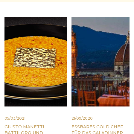
05/03/2021
21/09/2020
GIUSTO MANETTI
ESSBARES GOLD CHEF
BATTILORO UND
FÜR DAS GALADINNER