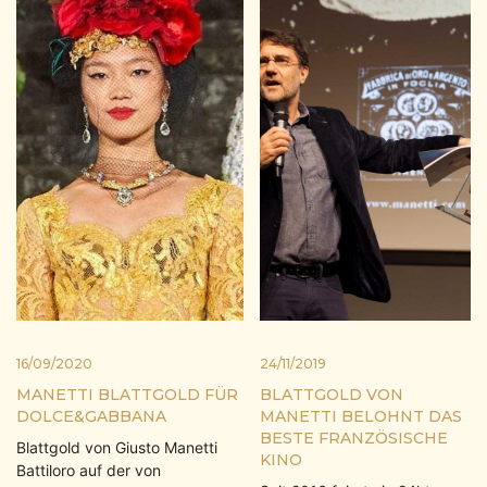
16/09/2020
24/11/2019
MANETTI BLATTGOLD FÜR
BLATTGOLD VON
DOLCE&GABBANA
MANETTI BELOHNT DAS
BESTE FRANZÖSISCHE
Blattgold von Giusto Manetti
KINO
Battiloro auf der von