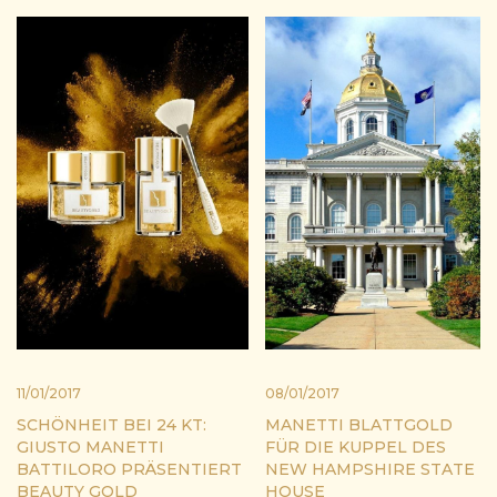
11/01/2017
08/01/2017
SCHÖNHEIT BEI 24 KT:
MANETTI BLATTGOLD
GIUSTO MANETTI
FÜR DIE KUPPEL DES
BATTILORO PRÄSENTIERT
NEW HAMPSHIRE STATE
BEAUTY GOLD
HOUSE