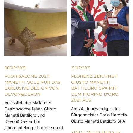
08/09/2021
21/07/2021
FUORISALONE 2021:
FLORENZ ZEICHNET
MANETTI GOLD FÜR DAS
GIUSTO MANETTI
EXKLUSIVE DESIGN VON
BATTILORO SPA MIT
DEVON&DEVON
DEM FIORINO D'ORO
2021 AUS
Anlässlich der Mailänder
Am 24. Juni würdigte der
Designwoche feiern Giusto
Bürgermeister Dario Nardella
Manetti Battiloro und
Giusto Manetti Battiloro SPA
Devon&Devon ihre
jahrzehntelange Partnerschaft.
FINDE MEHR HERAUS