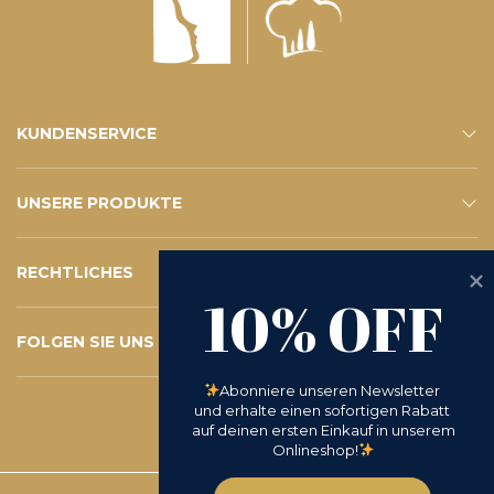
KUNDENSERVICE
KONTAKTE
E-SHOP-SERVICE
FAQ – IHRE FRAGEN
ABONNIEREN SIE DEN NEWSLETTER
UNSERE PRODUKTE
ESHOP
KATALOG
RECHTLICHES
10% OFF
PRIVACY POLICY
WHISTLEBLOWING
COOKIE POLICY
BEDINGUNGEN UND KONDITIONEN
D.LGS 231/2001
RÜCKSENDEANFRAGE
FOLGEN SIE UNS
INSTAGRAM
FACEBOOK
LINKEDIN
YOUTUBE
Abonniere unseren Newsletter 
und erhalte einen sofortigen Rabatt 
auf deinen ersten Einkauf in unserem 
Onlineshop!