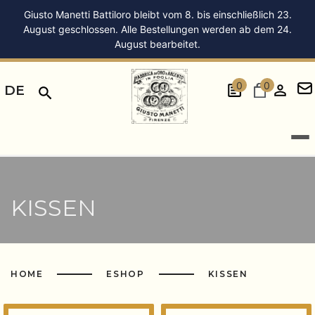
Giusto Manetti Battiloro bleibt vom 8. bis einschließlich 23.
August geschlossen. Alle Bestellungen werden ab dem 24.
August bearbeitet.
0
0
DE
KISSEN
HOME
ESHOP
KISSEN