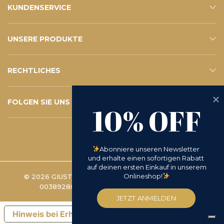
KUNDENSERVICE
KONTAKTE
E-SHOP-SERVICE
FAQ – IHRE FRAGEN
ABONNIEREN SIE DEN NEWSLETTER
UNSERE PRODUKTE
ESHOP
KATALOG
RECHTLICHES
PRIVACY POLICY
WHISTLEBLOWING
COOKIE POLICY
BEDINGUNGEN UND KONDITIONEN
D.LGS 231/2001
RÜCKSENDEANFRAGE
FOLGEN SIE UNS
10% OFF
INSTAGRAM
FACEBOOK
LINKEDIN
YOUTUBE
Abonniere unseren Newsletter 
und erhalte einen sofortigen Rabatt 
auf deinen ersten Einkauf in unserem 
Onlineshop!
© 2026 GIUSTO MANETTI BATTILORO S.P.A. | UST.
00389280488 -
COOKIE-EINSTELLUNGEN
JETZT ANMELDEN
Hinweis bei Erhebung