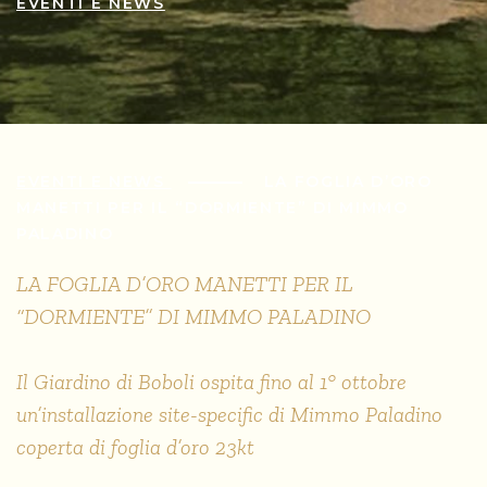
EVENTI E NEWS
EVENTI E NEWS
LA FOGLIA D’ORO
MANETTI PER IL “DORMIENTE” DI MIMMO
PALADINO
LA FOGLIA D’ORO MANETTI PER IL
“DORMIENTE” DI MIMMO PALADINO
Il Giardino di Boboli ospita fino al 1° ottobre
un’installazione site-specific di Mimmo Paladino
coperta di foglia d’oro 23kt