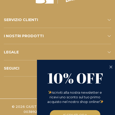
SERVIZIO CLIENTI
CONTATTI
SERVIZIO E-SHOP
FAQ – LE VOSTRE DOMANDE
ISCRIVITI ALLA NEWSLETTER
I NOSTRI PRODOTTI
ESHOP
CATALOGO
LEGALE
PRIVACY POLICY
WHISTLEBLOWING
COOKIE POLICY
TERMINI E CONDIZIONI
D.LGS 231/2001
RICHIESTA DI RESO
SEGUICI
10% OFF
INSTAGRAM
FACEBOOK
LINKEDIN
YOUTUBE
Iscriviti alla nostra newsletter e 
ricevi uno sconto sul tuo primo 
acquisto nel nostro shop online!
© 2026 GIUSTO MANETTI BATTILORO S.P.A. | P.IVA
00389280488 -
PREFERENZE COOKIE